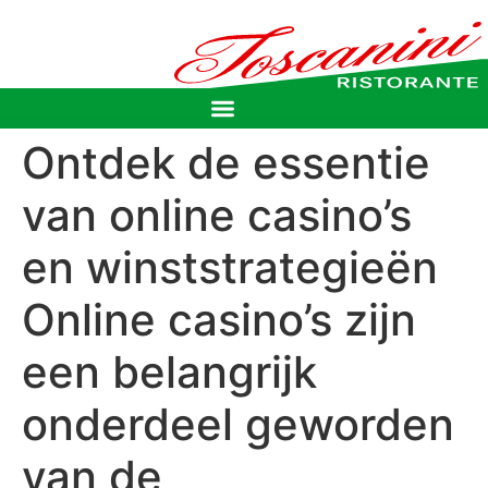
Ontdek de essentie
van online casino’s
en winststrategieën
Online casino’s zijn
een belangrijk
onderdeel geworden
van de