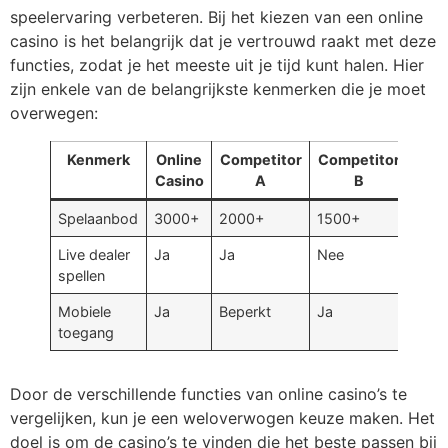
speelervaring verbeteren. Bij het kiezen van een online
casino is het belangrijk dat je vertrouwd raakt met deze
functies, zodat je het meeste uit je tijd kunt halen. Hier
zijn enkele van de belangrijkste kenmerken die je moet
overwegen:
Kenmerk
Online
Competitor
Competitor
Casino
A
B
Spelaanbod
3000+
2000+
1500+
Live dealer
Ja
Ja
Nee
spellen
Mobiele
Ja
Beperkt
Ja
toegang
Door de verschillende functies van online casino’s te
vergelijken, kun je een weloverwogen keuze maken. Het
doel is om de casino’s te vinden die het beste passen bij