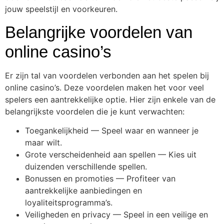
jouw speelstijl en voorkeuren.
Belangrijke voordelen van
online casino’s
Er zijn tal van voordelen verbonden aan het spelen bij
online casino’s. Deze voordelen maken het voor veel
spelers een aantrekkelijke optie. Hier zijn enkele van de
belangrijkste voordelen die je kunt verwachten:
Toegankelijkheid — Speel waar en wanneer je
maar wilt.
Grote verscheidenheid aan spellen — Kies uit
duizenden verschillende spellen.
Bonussen en promoties — Profiteer van
aantrekkelijke aanbiedingen en
loyaliteitsprogramma’s.
Veiligheden en privacy — Speel in een veilige en