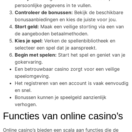
persoonlijke gegevens in te vullen.
Controleer de bonussen:
Bekijk de beschikbare
bonusaanbiedingen en kies de juiste voor jou.
Stort geld:
Maak een veilige storting via een van
de aangeboden betaalmethoden.
Kies je spel:
Verken de spellenbibliotheek en
selecteer een spel dat je aanspreekt.
Begin met spelen:
Start het spel en geniet van je
gokervaring.
Een betrouwbaar casino zorgt voor een veilige
speelomgeving.
Het registreren van een account is vaak eenvoudig
en snel.
Bonussen kunnen je speelgeld aanzienlijk
verhogen.
Functies van online casino’s
Online casino’s bieden een scala aan functies die de