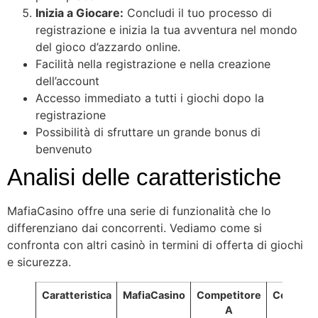
Inizia a Giocare:
Concludi il tuo processo di
registrazione e inizia la tua avventura nel mondo
del gioco d’azzardo online.
Facilità nella registrazione e nella creazione
dell’account
Accesso immediato a tutti i giochi dopo la
registrazione
Possibilità di sfruttare un grande bonus di
benvenuto
Analisi delle caratteristiche
MafiaCasino offre una serie di funzionalità che lo
differenziano dai concorrenti. Vediamo come si
confronta con altri casinò in termini di offerta di giochi
e sicurezza.
Caratteristica
MafiaCasino
Competitore
Competi
A
B