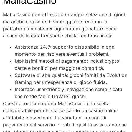
MafiaCasino
MafiaCasino non offre solo un’ampia selezione di giochi
ma anche una serie di vantaggi che rendono la
piattaforma ideale per ogni tipo di giocatore. Ecco
alcune delle caratteristiche che la rendono unica:
Assistenza 24/7: supporto disponibile in ogni
momento per risolvere eventuali problemi.
Moltissimi metodi di pagamento: inclusi crypto,
carte e bonifici per maggiore comodità.
Software di alta qualità: giochi forniti da Evolution
Gaming per un’esperienza di gioco fluida.
Interface user-friendly: navigazione semplificata
che rende facile trovare i giochi.
Questi benefici rendono MafiaCasino una scelta
considerabile per chi sta cercando un casinò online
affidabile e divertente. La varietà di opzioni di
pagamento e il servizio clienti di qualità assicurano che
ogni giocatore possa sentirsi supportato e apprezzato.