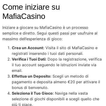
Come iniziare su
MafiaCasino
Iniziare a giocare su MafiaCasino è un processo
semplice e diretto. Segui questi passi per usufruire al
massimo dell’esperienza di gioco:
Crea un Account:
Visita il sito di MafiaCasino e
registrati inserendo i tuoi dati personali.
Verifica i Tuoi Dati:
Dopo la registrazione, verifica
il tuo account seguendo le istruzioni inviate via
email.
Effettua un Deposito:
Scegli un metodo di
pagamento e deposita almeno €20 per attivare il
bonus di benvenuto.
Seleziona il Tuo Gioco:
Naviga nella vasta
selezione di giochi disponibili e scegli quello che
più ti piace.