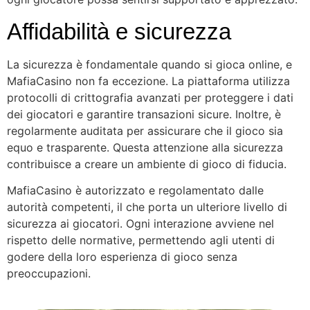
Affidabilità e sicurezza
La sicurezza è fondamentale quando si gioca online, e
MafiaCasino non fa eccezione. La piattaforma utilizza
protocolli di crittografia avanzati per proteggere i dati
dei giocatori e garantire transazioni sicure. Inoltre, è
regolarmente auditata per assicurare che il gioco sia
equo e trasparente. Questa attenzione alla sicurezza
contribuisce a creare un ambiente di gioco di fiducia.
MafiaCasino è autorizzato e regolamentato dalle
autorità competenti, il che porta un ulteriore livello di
sicurezza ai giocatori. Ogni interazione avviene nel
rispetto delle normative, permettendo agli utenti di
godere della loro esperienza di gioco senza
preoccupazioni.