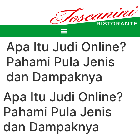
Apa Itu Judi Online?
Pahami Pula Jenis
dan Dampaknya
Apa Itu Judi Online?
Pahami Pula Jenis
dan Dampaknya