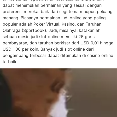
dapat menemukan permainan yang sesuai dengan
preferensi mereka, baik dari segi tema maupun peluang
menang. Biasanya permainan judi online yang paling
populer adalah Poker Virtual, Kasino, dan Taruhan
Olahraga (Sportbook). Jadi, misalnya, katakanlah
sebuah mesin judi slot online memiliki 25 garis
pembayaran, dan taruhan berkisar dari USD 0,01 hingga
USD 1,00 per koin. Banyak judi slot online dari
pengembang terbesar dapat ditemukan di casino online
terbaik.