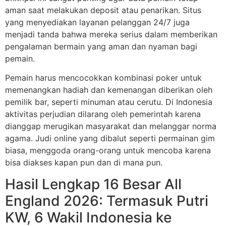
aman saat melakukan deposit atau penarikan. Situs
yang menyediakan layanan pelanggan 24/7 juga
menjadi tanda bahwa mereka serius dalam memberikan
pengalaman bermain yang aman dan nyaman bagi
pemain.
Pemain harus mencocokkan kombinasi poker untuk
memenangkan hadiah dan kemenangan diberikan oleh
pemilik bar, seperti minuman atau cerutu. Di Indonesia
aktivitas perjudian dilarang oleh pemerintah karena
dianggap merugikan masyarakat dan melanggar norma
agama. Judi online yang dibalut seperti permainan gim
biasa, menggoda orang-orang untuk mencoba karena
bisa diakses kapan pun dan di mana pun.
Hasil Lengkap 16 Besar All
England 2026: Termasuk Putri
KW, 6 Wakil Indonesia ke