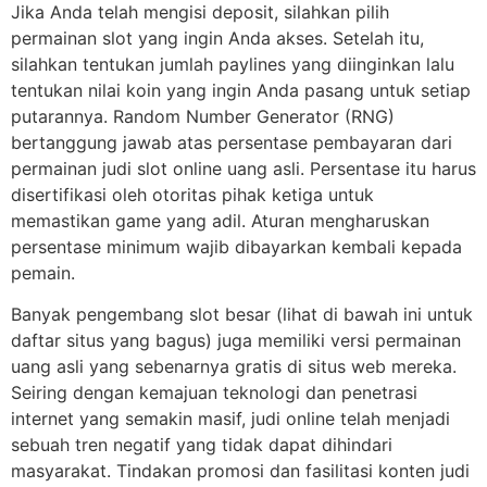
Jika Anda telah mengisi deposit, silahkan pilih
permainan slot yang ingin Anda akses. Setelah itu,
silahkan tentukan jumlah paylines yang diinginkan lalu
tentukan nilai koin yang ingin Anda pasang untuk setiap
putarannya. Random Number Generator (RNG)
bertanggung jawab atas persentase pembayaran dari
permainan judi slot online uang asli. Persentase itu harus
disertifikasi oleh otoritas pihak ketiga untuk
memastikan game yang adil. Aturan mengharuskan
persentase minimum wajib dibayarkan kembali kepada
pemain.
Banyak pengembang slot besar (lihat di bawah ini untuk
daftar situs yang bagus) juga memiliki versi permainan
uang asli yang sebenarnya gratis di situs web mereka.
Seiring dengan kemajuan teknologi dan penetrasi
internet yang semakin masif, judi online telah menjadi
sebuah tren negatif yang tidak dapat dihindari
masyarakat. Tindakan promosi dan fasilitasi konten judi