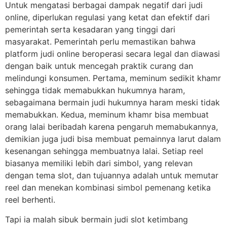
Untuk mengatasi berbagai dampak negatif dari judi
online, diperlukan regulasi yang ketat dan efektif dari
pemerintah serta kesadaran yang tinggi dari
masyarakat. Pemerintah perlu memastikan bahwa
platform judi online beroperasi secara legal dan diawasi
dengan baik untuk mencegah praktik curang dan
melindungi konsumen. Pertama, meminum sedikit khamr
sehingga tidak memabukkan hukumnya haram,
sebagaimana bermain judi hukumnya haram meski tidak
memabukkan. Kedua, meminum khamr bisa membuat
orang lalai beribadah karena pengaruh memabukannya,
demikian juga judi bisa membuat pemainnya larut dalam
kesenangan sehingga membuatnya lalai. Setiap reel
biasanya memiliki lebih dari simbol, yang relevan
dengan tema slot, dan tujuannya adalah untuk memutar
reel dan menekan kombinasi simbol pemenang ketika
reel berhenti.
Tapi ia malah sibuk bermain judi slot ketimbang