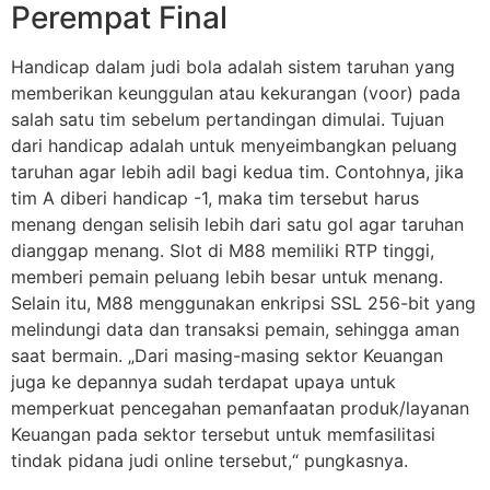
Perempat Final
Handicap dalam judi bola adalah sistem taruhan yang
memberikan keunggulan atau kekurangan (voor) pada
salah satu tim sebelum pertandingan dimulai. Tujuan
dari handicap adalah untuk menyeimbangkan peluang
taruhan agar lebih adil bagi kedua tim. Contohnya, jika
tim A diberi handicap -1, maka tim tersebut harus
menang dengan selisih lebih dari satu gol agar taruhan
dianggap menang. Slot di M88 memiliki RTP tinggi,
memberi pemain peluang lebih besar untuk menang.
Selain itu, M88 menggunakan enkripsi SSL 256-bit yang
melindungi data dan transaksi pemain, sehingga aman
saat bermain. „Dari masing-masing sektor Keuangan
juga ke depannya sudah terdapat upaya untuk
memperkuat pencegahan pemanfaatan produk/layanan
Keuangan pada sektor tersebut untuk memfasilitasi
tindak pidana judi online tersebut,“ pungkasnya.