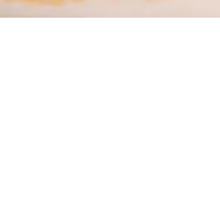
Toscanini Hannover
Montags:
14:30 bis 23:00 Uhr
Dienstags:
14:30 bis 23:00 Uhr
Mittwoch:
14:30 bis 23:00 Uhr
Donnerstags:
14:30 bis 23:00 Uhr
Freitags:
14:30 bis 23:00 Uhr
Samstags:
14:30 bis 23:00 Uhr
Sonntags:
14:30 bis 23:00 Uhr
Hildesheimer Str. 67 - 30169 Hannover