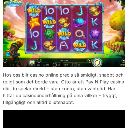
Hos oss blir casino online precis så smidigt, snabbt och
roligt som det borde vara. Otto är ett Pay N Play casino
där du spelar direkt – utan konto, utan väntetid. Här
hittar du casinounderhållning på dina villkor – tryggt,
tillgängligt och alltid blixtsnabbt.