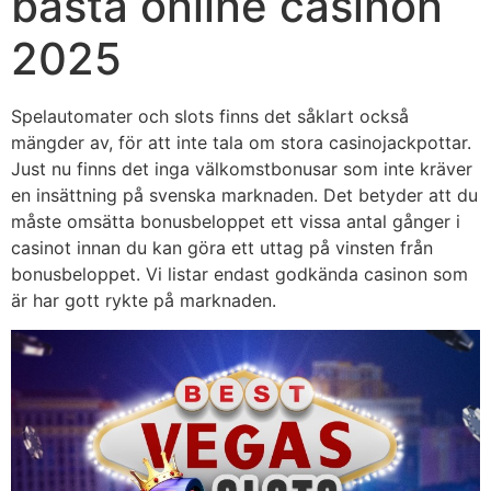
bästa online casinon
2025
Spelautomater och slots finns det såklart också
mängder av, för att inte tala om stora casinojackpottar.
Just nu finns det inga välkomstbonusar som inte kräver
en insättning på svenska marknaden. Det betyder att du
måste omsätta bonusbeloppet ett vissa antal gånger i
casinot innan du kan göra ett uttag på vinsten från
bonusbeloppet. Vi listar endast godkända casinon som
är har gott rykte på marknaden.