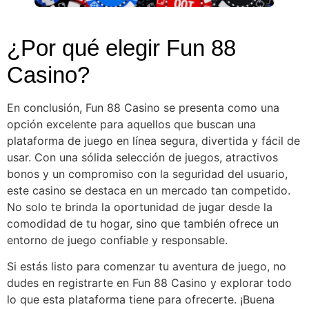
¿Por qué elegir Fun 88
Casino?
En conclusión, Fun 88 Casino se presenta como una
opción excelente para aquellos que buscan una
plataforma de juego en línea segura, divertida y fácil de
usar. Con una sólida selección de juegos, atractivos
bonos y un compromiso con la seguridad del usuario,
este casino se destaca en un mercado tan competido.
No solo te brinda la oportunidad de jugar desde la
comodidad de tu hogar, sino que también ofrece un
entorno de juego confiable y responsable.
Si estás listo para comenzar tu aventura de juego, no
dudes en registrarte en Fun 88 Casino y explorar todo
lo que esta plataforma tiene para ofrecerte. ¡Buena