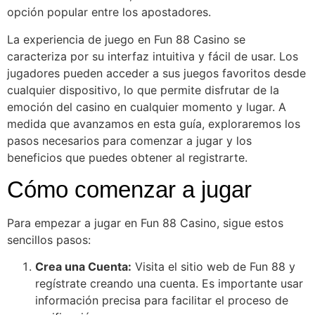
opción popular entre los apostadores.
La experiencia de juego en Fun 88 Casino se
caracteriza por su interfaz intuitiva y fácil de usar. Los
jugadores pueden acceder a sus juegos favoritos desde
cualquier dispositivo, lo que permite disfrutar de la
emoción del casino en cualquier momento y lugar. A
medida que avanzamos en esta guía, exploraremos los
pasos necesarios para comenzar a jugar y los
beneficios que puedes obtener al registrarte.
Cómo comenzar a jugar
Para empezar a jugar en Fun 88 Casino, sigue estos
sencillos pasos:
Crea una Cuenta:
Visita el sitio web de Fun 88 y
regístrate creando una cuenta. Es importante usar
información precisa para facilitar el proceso de