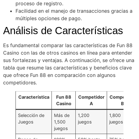
proceso de registro.
Facilidad en el manejo de transacciones gracias a
múltiples opciones de pago.
Análisis de Características
Es fundamental comparar las características de Fun 88
Casino con las de otros casinos en línea para entender
sus fortalezas y ventajas. A continuación, se ofrece una
tabla que resume las características y beneficios clave
que ofrece Fun 88 en comparación con algunos
competidores.
Característica
Fun 88
Competidor
Competidor
Casino
A
B
Selección de
Más de
1,200
1,800
Juegos
1,500
juegos
juegos
juegos