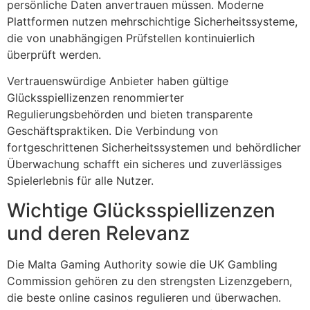
persönliche Daten anvertrauen müssen. Moderne
Plattformen nutzen mehrschichtige Sicherheitssysteme,
die von unabhängigen Prüfstellen kontinuierlich
überprüft werden.
Vertrauenswürdige Anbieter haben gültige
Glücksspiellizenzen renommierter
Regulierungsbehörden und bieten transparente
Geschäftspraktiken. Die Verbindung von
fortgeschrittenen Sicherheitssystemen und behördlicher
Überwachung schafft ein sicheres und zuverlässiges
Spielerlebnis für alle Nutzer.
Wichtige Glücksspiellizenzen
und deren Relevanz
Die Malta Gaming Authority sowie die UK Gambling
Commission gehören zu den strengsten Lizenzgebern,
die beste online casinos regulieren und überwachen.