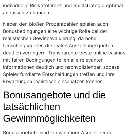
individuelle Risikotoleranz und Spielstrategie optimal
anpassen zu können.
Neben den bloßen Prozentzahlen spielen auch
Bonusbedingungen eine wichtige Rolle bei der
realistischen Gewinnevaluierung, da hohe
Umschlagsquoten die realen Auszahlungsquoten
deutlich verringern. Transparente beste online casinos
mit fairen Bedingungen teilen alle relevanten
Informationen deutlich und nachvollziehbar, sodass
Spieler fundierte Entscheidungen treffen und ihre
Erwartungen realistisch einschätzen können.
Bonusangebote und die
tatsächlichen
Gewinnmöglichkeiten
Bonusangebote sind ein wichtiger Aspekt bei der