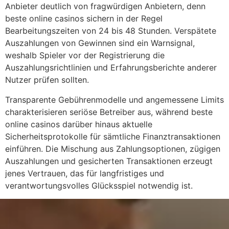
Anbieter deutlich von fragwürdigen Anbietern, denn
beste online casinos sichern in der Regel
Bearbeitungszeiten von 24 bis 48 Stunden. Verspätete
Auszahlungen von Gewinnen sind ein Warnsignal,
weshalb Spieler vor der Registrierung die
Auszahlungsrichtlinien und Erfahrungsberichte anderer
Nutzer prüfen sollten.
Transparente Gebührenmodelle und angemessene Limits
charakterisieren seriöse Betreiber aus, während beste
online casinos darüber hinaus aktuelle
Sicherheitsprotokolle für sämtliche Finanztransaktionen
einführen. Die Mischung aus Zahlungsoptionen, zügigen
Auszahlungen und gesicherten Transaktionen erzeugt
jenes Vertrauen, das für langfristiges und
verantwortungsvolles Glücksspiel notwendig ist.