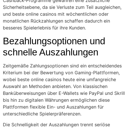
Cashback-Programme gewähren eine zusätzliche
Sicherheitsebene, da sie Verluste zum Teil ausgleichen,
und beste online casinos mit wöchentlichen oder
monatlichen Rückzahlungen schaffen dadurch ein
besseres Spielerlebnis für ihre Kunden.
Bezahlungsoptionen und
schnelle Auszahlungen
Zeitgemäße Zahlungsoptionen sind ein entscheidendes
Kriterium bei der Bewertung von Gaming-Plattformen,
wobei beste online casinos heute eine umfangreiche
Auswahl an Methoden anbieten. Von klassischen
Banküberweisungen über E-Wallets wie PayPal und Skrill
bis hin zu digitalen Währungen ermöglichen diese
Plattformen flexible Ein- und Auszahlungen für
unterschiedliche Spielerpräferenzen.
Die Schnelligkeit der Auszahlungen trennt seriöse