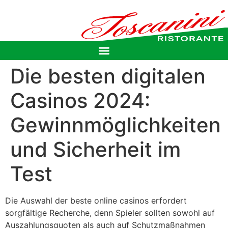
Die besten digitalen
Casinos 2024:
Gewinnmöglichkeiten
und Sicherheit im
Test
Die Auswahl der beste online casinos erfordert
sorgfältige Recherche, denn Spieler sollten sowohl auf
Auszahlungsquoten als auch auf Schutzmaßnahmen