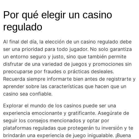
Por qué elegir un casino
regulado
Al final del día, la elección de un casino regulado debe
ser una prioridad para todo jugador. No solo garantiza
un entorno seguro y justo, sino que también permite
disfrutar de una variedad de juegos y promociones sin
preocuparse por fraudes o prácticas desleales.
Recuerda siempre informarte bien antes de registrarte y
aprender sobre las características que hacen que un
casino sea confiable.
Explorar el mundo de los casinos puede ser una
experiencia emocionante y gratificante. Asegúrate de
seguir los consejos mencionados y optar por
plataformas reguladas que protegerán tu inversión y te
brindarán una experiencia de juego inigualable. ¡Buena