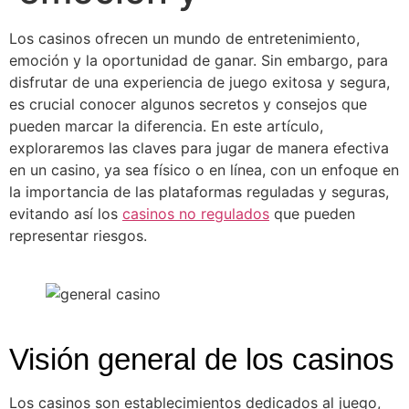
Los casinos ofrecen un mundo de entretenimiento,
emoción y la oportunidad de ganar. Sin embargo, para
disfrutar de una experiencia de juego exitosa y segura,
es crucial conocer algunos secretos y consejos que
pueden marcar la diferencia. En este artículo,
exploraremos las claves para jugar de manera efectiva
en un casino, ya sea físico o en línea, con un enfoque en
la importancia de las plataformas reguladas y seguras,
evitando así los
casinos no regulados
que pueden
representar riesgos.
Visión general de los casinos
Los casinos son establecimientos dedicados al juego,