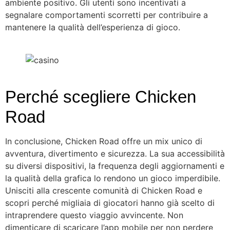
ambiente positivo. Gli utenti sono incentivati a
segnalare comportamenti scorretti per contribuire a
mantenere la qualità dell’esperienza di gioco.
Perché scegliere Chicken
Road
In conclusione, Chicken Road offre un mix unico di
avventura, divertimento e sicurezza. La sua accessibilità
su diversi dispositivi, la frequenza degli aggiornamenti e
la qualità della grafica lo rendono un gioco imperdibile.
Unisciti alla crescente comunità di Chicken Road e
scopri perché migliaia di giocatori hanno già scelto di
intraprendere questo viaggio avvincente. Non
dimenticare di scaricare l’app mobile per non perdere