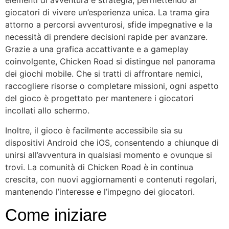
elementi di avventura e strategia, permettendo ai
giocatori di vivere un’esperienza unica. La trama gira
attorno a percorsi avventurosi, sfide impegnative e la
necessità di prendere decisioni rapide per avanzare.
Grazie a una grafica accattivante e a gameplay
coinvolgente, Chicken Road si distingue nel panorama
dei giochi mobile. Che si tratti di affrontare nemici,
raccogliere risorse o completare missioni, ogni aspetto
del gioco è progettato per mantenere i giocatori
incollati allo schermo.
Inoltre, il gioco è facilmente accessibile sia su
dispositivi Android che iOS, consentendo a chiunque di
unirsi all’avventura in qualsiasi momento e ovunque si
trovi. La comunità di Chicken Road è in continua
crescita, con nuovi aggiornamenti e contenuti regolari,
mantenendo l’interesse e l’impegno dei giocatori.
Come iniziare