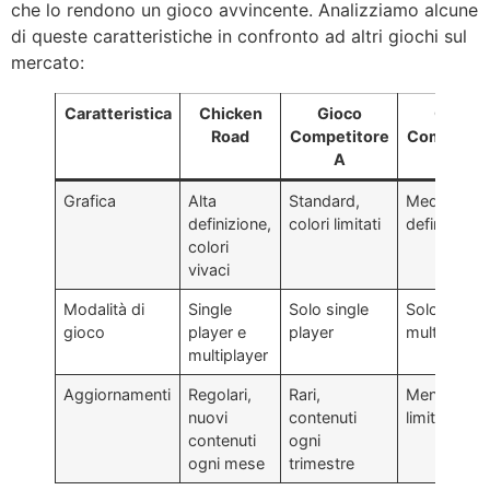
che lo rendono un gioco avvincente. Analizziamo alcune
di queste caratteristiche in confronto ad altri giochi sul
mercato:
Caratteristica
Chicken
Gioco
Gioco
Road
Competitore
Competito
A
B
Grafica
Alta
Standard,
Media
definizione,
colori limitati
definizione
colori
vivaci
Modalità di
Single
Solo single
Solo
gioco
player e
player
multiplayer
multiplayer
Aggiornamenti
Regolari,
Rari,
Mensili, ma
nuovi
contenuti
limitati
contenuti
ogni
ogni mese
trimestre