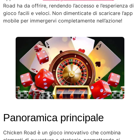
Road ha da offrire, rendendo l’accesso e l’esperienza di
gioco facili e veloci. Non dimenticate di scaricare l’app
mobile per immergervi completamente nell’azione!
Panoramica principale
Chicken Road è un gioco innovativo che combina