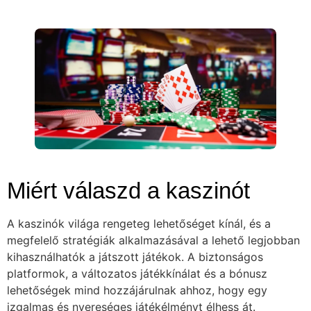
Miért válaszd a kaszinót
A kaszinók világa rengeteg lehetőséget kínál, és a
megfelelő stratégiák alkalmazásával a lehető legjobban
kihasználhatók a játszott játékok. A biztonságos
platformok, a változatos játékkínálat és a bónusz
lehetőségek mind hozzájárulnak ahhoz, hogy egy
izgalmas és nyereséges játékélményt élhess át.