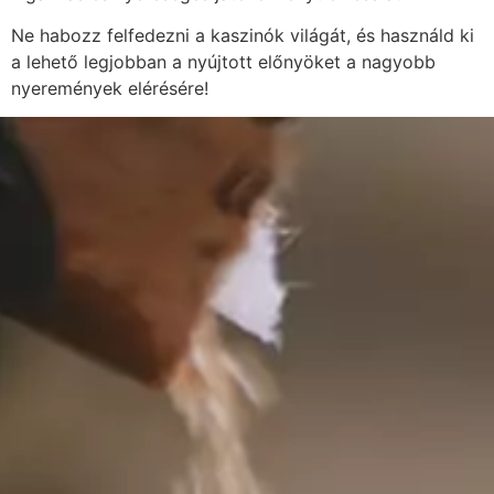
Ne habozz felfedezni a kaszinók világát, és használd ki
a lehető legjobban a nyújtott előnyöket a nagyobb
nyeremények elérésére!