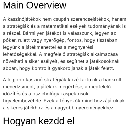
Main Overview
A kaszinójátékok nem csupán szerencsejátékok, hanem
a stratégiák és a matematikai esélyek tudományának is
a részei. Bármilyen játékot is válasszunk, legyen az
póker, rulett vagy nyerőgép, fontos, hogy tisztában
legyünk a játékmenettel és a megnyerési
lehetőségekkel. A megfelelő stratégiák alkalmazása
növelheti a siker esélyeit, és segíthet a játékosoknak
abban, hogy kontrollt gyakoroljanak a játék felett.
A legjobb kaszinó stratégiák közé tartozik a bankroll
menedzsment, a játékok megértése, a megfelelő
időzítés és a pszichológiai aspektusok
figyelembevétele. Ezek a tényezők mind hozzájárulnak
a sikeres játékhoz és a nagyobb nyereményekhez.
Hogyan kezdd el