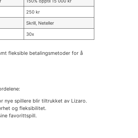
r
150% opptil 15 000 kr
250 kr
Skrill, Neteller
30x
amt fleksible betalingsmetoder for å
ordelene:
ye spillere blir tiltrukket av Lizaro.
et og fleksibilitet.
ne favorittspill.