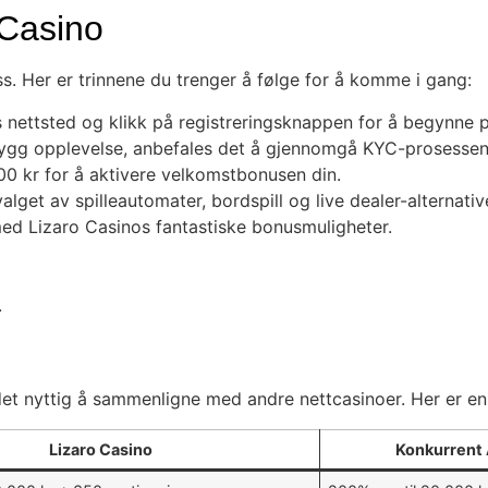
 Casino
s. Her er trinnene du trenger å følge for å komme i gang:
nettsted og klikk på registreringsknappen for å begynne 
rygg opplevelse, anbefales det å gjennomgå KYC-prosessen e
0 kr for å aktivere velkomstbonusen din.
get av spilleautomater, bordspill og live dealer-alternativ
 med Lizaro Casinos fantastiske bonusmuligheter.
.
 det nyttig å sammenligne med andre nettcasinoer. Her er en
Lizaro Casino
Konkurrent