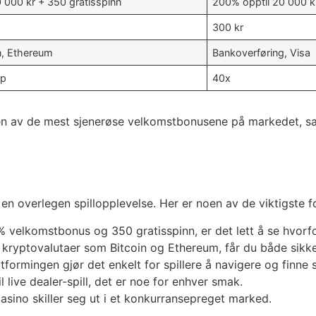
 000 kr + 350 gratisspinn
200% opptil 20 000 k
300 kr
in, Ethereum
Bankoverføring, Visa
øp
40x
no en av de mest sjenerøse velkomstbonusene på markedet, s
l en overlegen spillopplevelse. Her er noen av de viktigste f
elkomstbonus og 350 gratisspinn, er det lett å se hvorfor n
kryptovalutaer som Bitcoin og Ethereum, får du både sikkerh
tformingen gjør det enkelt for spillere å navigere og finne si
l live dealer-spill, det er noe for enhver smak.
Casino skiller seg ut i et konkurransepreget marked.