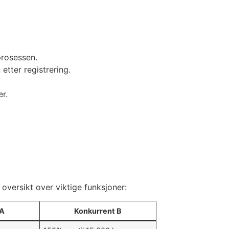
prosessen.
tter registrering.
er.
 oversikt over viktige funksjoner:
 A
Konkurrent B