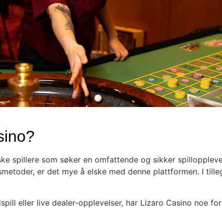
sino?
ske spillere som søker en omfattende og sikker spillopplev
smetoder, er det mye å elske med denne plattformen. I till
dspill eller live dealer-opplevelser, har Lizaro Casino noe f