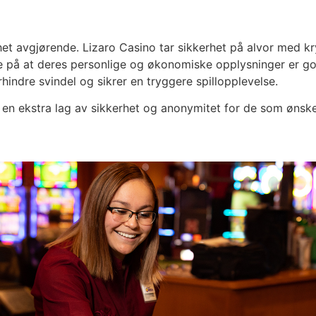
kerhet avgjørende. Lizaro Casino tar sikkerhet på alvor med k
e på at deres personlige og økonomiske opplysninger er godt
rhindre svindel og sikrer en tryggere spillopplevelse.
en ekstra lag av sikkerhet og anonymitet for de som ønske