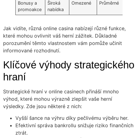
Bonusy a
Široká
Omezené
Průměrné
promoakce
nabídka
Jak vidíte, různá online casina nabízejí různé funkce,
které mohou ovlivnit váš herní zážitek. Důkladné
porozumění těmto vlastnostem vám pomůže učinit
informované rozhodnutí.
Klíčové výhody strategického
hraní
Strategické hraní v online casinech přináší mnoho
výhod, které mohou výrazně zlepšit vaše herní
výsledky. Zde jsou některé z nich:
Vyšší šance na výhru díky pečlivému výběru her.
Efektivní správa bankrollu snižuje riziko finančních
ztrát.