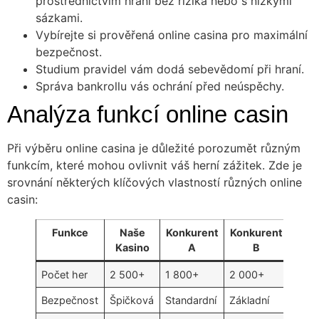
prostřednictvím hraní bez rizika nebo s nízkými
sázkami.
Vybírejte si prověřená online casina pro maximální
bezpečnost.
Studium pravidel vám dodá sebevědomí při hraní.
Správa bankrollu vás ochrání před neúspěchy.
Analýza funkcí online casin
Při výběru online casina je důležité porozumět různým
funkcím, které mohou ovlivnit váš herní zážitek. Zde je
srovnání některých klíčových vlastností různých online
casin:
Funkce
Naše
Konkurent
Konkurent
Kasino
A
B
Počet her
2 500+
1 800+
2 000+
Bezpečnost
Špičková
Standardní
Základní