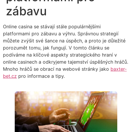
zábavu
Online casina se stávají stále populárnějšími
platformami pro zábavu a výhru. Správnou strategií
můžete zvýšit své šance na úspěch, a proto je důležité
porozumět tomu, jak fungují. V tomto článku se
podíváme na klíčové aspekty strategického hraní v
online casinech a odkryjeme tajemství úspěšných hráčů.
Mnoho hráčů se obrací na webové stránky jako
baxter-
bet.cz
pro informace a tipy.