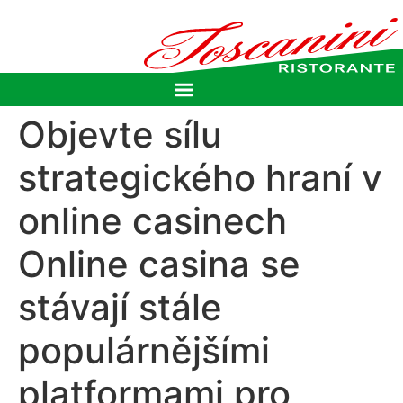
Objevte sílu
strategického hraní v
online casinech
Online casina se
stávají stále
populárnějšími
platformami pro