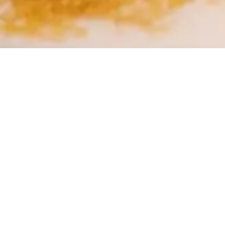
Toscanini Hannover
Montags:
14:30 bis 23:00 Uhr
Dienstags:
14:30 bis 23:00 Uhr
Mittwoch:
14:30 bis 23:00 Uhr
Donnerstags:
14:30 bis 23:00 Uhr
Freitags:
14:30 bis 23:00 Uhr
Samstags:
14:30 bis 23:00 Uhr
Sonntags:
14:30 bis 23:00 Uhr