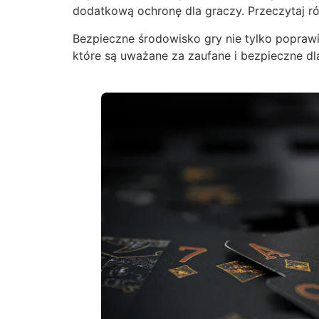
dodatkową ochronę dla graczy. Przeczytaj ró
Bezpieczne środowisko gry nie tylko poprawia
które są uważane za zaufane i bezpieczne dl