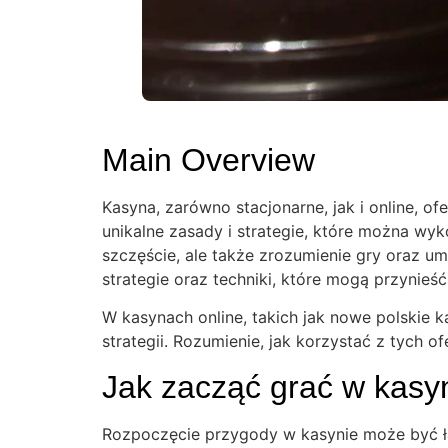
Main Overview
Kasyna, zarówno stacjonarne, jak i online, of
unikalne zasady i strategie, które można wy
szczęście, ale także zrozumienie gry oraz
strategie oraz techniki, które mogą przynieść
W kasynach online, takich jak nowe polskie 
strategii. Rozumienie, jak korzystać z tych 
Jak zacząć grać w kasy
Rozpoczęcie przygody w kasynie może być łat