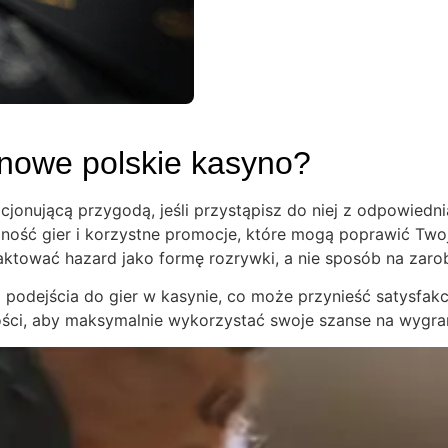
nowe polskie kasyno?
nującą przygodą, jeśli przystąpisz do niej z odpowiedni
odność gier i korzystne promocje, które mogą poprawić Two
aktować hazard jako formę rozrywki, a nie sposób na zaro
 podejścia do gier w kasynie, co może przynieść satysfakc
ści, aby maksymalnie wykorzystać swoje szanse na wygra