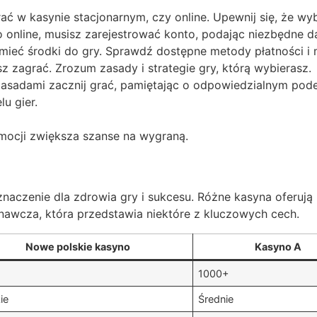
ć w kasynie stacjonarnym, czy online. Upewnij się, że wyb
o online, musisz zarejestrować konto, podając niezbędne 
mieć środki do gry. Sprawdź dostępne metody płatności i
z zagrać. Zrozum zasady i strategie gry, którą wybierasz.
asadami zacznij grać, pamiętając o odpowiedzialnym pode
u gier.
mocji zwiększa szanse na wygraną.
czenie dla zdrowia gry i sukcesu. Różne kasyna oferują 
wnawcza, która przedstawia niektóre z kluczowych cech.
Nowe polskie kasyno
Kasyno A
1000+
ie
Średnie