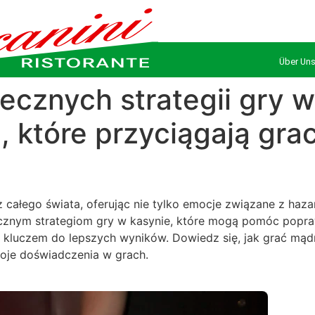
Über Un
tecznych strategii gry 
, które przyciągają gra
 z całego świata, oferując nie tylko emocje związane z ha
ecznym strategiom gry w kasynie, które mogą pomóc popra
st kluczem do lepszych wyników. Dowiedz się, jak grać mą
woje doświadczenia w grach.