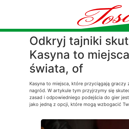
Odkryj tajniki sku
Kasyna to miejsca
świata, of
Kasyna to miejsca, które przyciągają graczy
nagród. W artykule tym przyjrzymy się skut
zasad i odpowiedniego podejścia do gier je
jako jedną z opcji, które mogą wzbogacić T