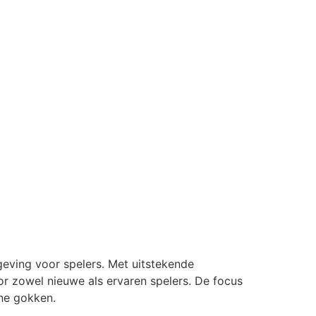
geving voor spelers. Met uitstekende
oor zowel nieuwe als ervaren spelers. De focus
ine gokken.