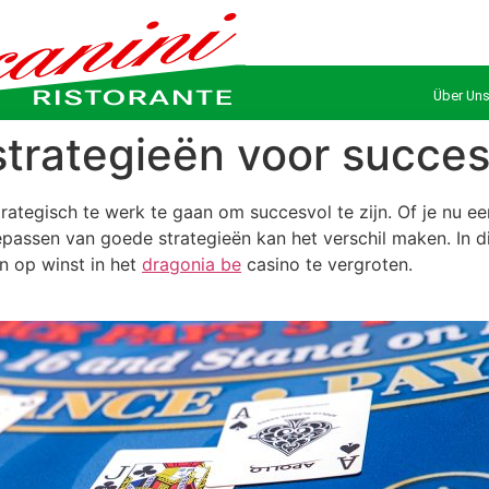
Über Un
trategieën voor succes 
trategisch te werk te gaan om succesvol te zijn. Of je nu ee
assen van goede strategieën kan het verschil maken. In di
n op winst in het
dragonia be
casino te vergroten.