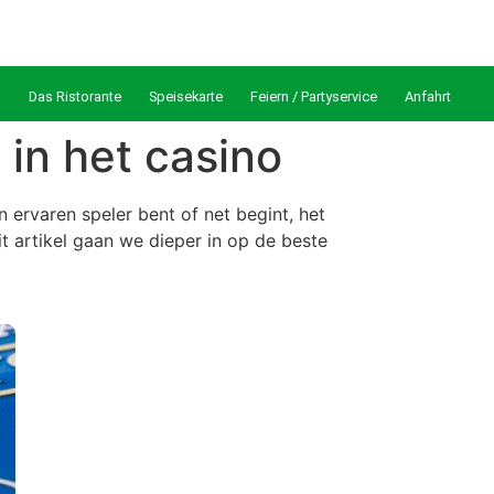
s
Das Ristorante
Speisekarte
Feiern / Partyservice
Anfahrt
in het casino
n ervaren speler bent of net begint, het
t artikel gaan we dieper in op de beste