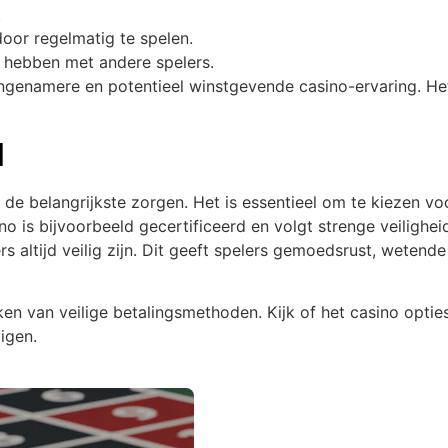
.
or regelmatig te spelen.
e hebben met andere spelers.
genamere en potentieel winstgevende casino-ervaring. Het 
d
n de belangrijkste zorgen. Het is essentieel om te kiezen voo
no is bijvoorbeeld gecertificeerd en volgt strenge veilighe
rs altijd veilig zijn. Dit geeft spelers gemoedsrust, wetend
ken van veilige betalingsmethoden. Kijk of het casino optie
igen.