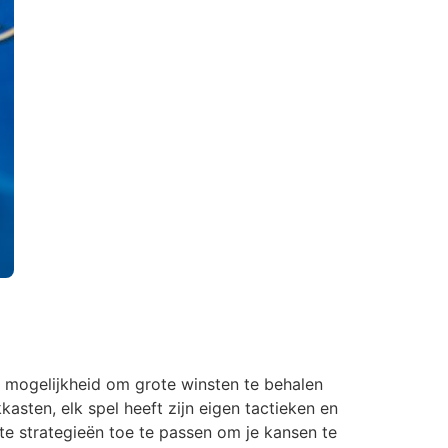
e mogelijkheid om grote winsten te behalen
kasten, elk spel heeft zijn eigen tactieken en
ste strategieën toe te passen om je kansen te