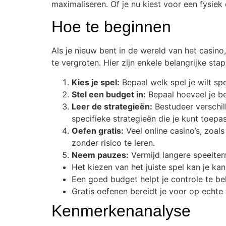
maximaliseren. Of je nu kiest voor een fysiek
Hoe te beginnen
Als je nieuw bent in de wereld van het casino
te vergroten. Hier zijn enkele belangrijke st
Kies je spel:
Bepaal welk spel je wilt spe
Stel een budget in:
Bepaal hoeveel je be
Leer de strategieën:
Bestudeer verschill
specifieke strategieën die je kunt toepa
Oefen gratis:
Veel online casino’s, zoal
zonder risico te leren.
Neem pauzes:
Vermijd langere speelter
Het kiezen van het juiste spel kan je ka
Een goed budget helpt je controle te be
Gratis oefenen bereidt je voor op echt
Kenmerkenanalyse