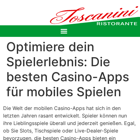
Optimiere dein
Spielerlebnis: Die
besten Casino-Apps
für mobiles Spielen
Die Welt der mobilen Casino-Apps hat sich in den
letzten Jahren rasant entwickelt. Spieler können nun
ihre Lieblingsspiele überall und jederzeit genießen. Egal,
ob Sie Slots, Tischspiele oder Live-Dealer-Spiele
bevorzugen, die besten Casino-Apps bieten ein