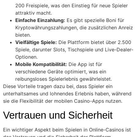
200 Freispiele, was den Einstieg für neue Spieler
attraktiv macht.
Einfache Einzahlung:
Es gibt spezielle Boni für
Kryptowährungszahlungen, die zusätzlichen Anreiz
bieten.
Vielfältige Spiele:
Die Plattform bietet über 2.500
Spiele, darunter Slots, Tischspiele und Live-Dealer-
Optionen.
Mobile Kompatibilität:
Die App ist für
verschiedene Geräte optimiert, was ein
reibungsloses Spielerlebnis gewährleistet.
Diese Vorteile tragen dazu bei, dass Spieler ein
unterhaltsames und lohnendes Erlebnis haben, während
sie die Flexibilität der mobilen Casino-Apps nutzen.
Vertrauen und Sicherheit
Ein wichtiger Aspekt beim Spielen in Online-Casinos ist
das Vertrauen und die Sicherheit der Plattform.