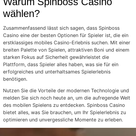
Warum Spinboss Casino
wählen?
Zusammenfassend lässt sich sagen, dass Spinboss
Casino eine der besten Optionen für Spieler ist, die ein
erstklassiges mobiles Casino-Erlebnis suchen. Mit einer
breiten Palette von Spielen, attraktiven Boni und einem
starken Fokus auf Sicherheit gewährleistet die
Plattform, dass Spieler alles haben, was sie für ein
erfolgreiches und unterhaltsames Spielerlebnis
benötigen.
Nutzen Sie die Vorteile der modernen Technologie und
melden Sie sich noch heute an, um die aufregende Welt
des mobilen Spielens zu entdecken. Spinboss Casino
bietet alles, was Sie brauchen, um Ihr Spielerlebnis zu
optimieren und unvergessliche Momente zu erleben.