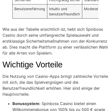
Benutzererfahrung
Intuitiv und
Moderat
benutzerfreundlich
Wie aus der Tabelle ersichtlich ist, hebt sich Spinboss
Casino durch seine umfangreiche Spielauswahl und
erstklassige Sicherheitsmaßnahmen von der Konkurrenz
ab. Dies macht die Plattform zu einer verlässlichen Wahl
für alle Arten von Spielern.
Wichtige Vorteile
Die Nutzung von Casino-Apps bringt zahlreiche Vorteile
mit sich, die das Spielvergnügen und die
Benutzerfreundlichkeit erhöhen. Hier sind einige der
Hauptvorteile:
Bonussystem:
Spinboss Casino bietet einen
Willkommensbonus von 100% bis zu 500 € sowie