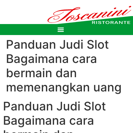
Panduan Judi Slot
Bagaimana cara
bermain dan
memenangkan uang
Panduan Judi Slot
Bagaimana cara