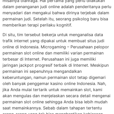
misalnya olahraga. Hal pertama yang perlu dilakukan
dalam penanganan judi online adalah penderitanya perlu
menyadari dan mengakui bahwa dirinya terjebak dalam
permainan judi. Setelah itu, seorang psikolog baru bisa
memberikan terapi perilaku kognitif.
Di situ, tim tersebut bekerja untuk menganalisa data
trafik internet yang dipakai untuk membuat situs judi
online di Indonesia. Microgaming – Perusahaan pelopor
permainan slot online dan memiliki varian permainan
terbesar di Internet. Perusahaan ini juga memiliki
jaringan jackpot progresif terbaik di Internet. Meskipun
permainan ini sepenuhnya mengandalkan
keberuntungan, namun permainan slot tetap digemari
oleh banyak penggemar kasino online Indonesia. Nah,
jika Anda mulai tertarik untuk memainkan slot, kami
akan mengulas dan menjelaskan secara detail mengenai
permainan slot online sehingga Anda bisa lebih mudah
saat memainkannya. Sebab dalam tahapan tertentu