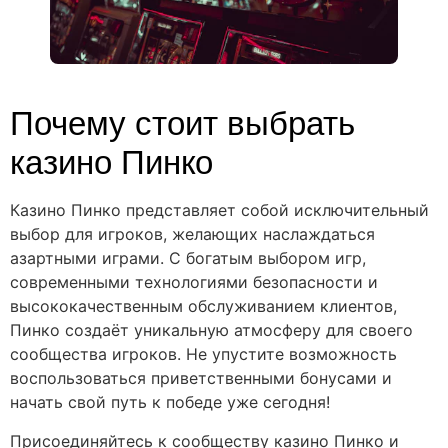
Почему стоит выбрать
казино Пинко
Казино Пинко представляет собой исключительный
выбор для игроков, желающих наслаждаться
азартными играми. С богатым выбором игр,
современными технологиями безопасности и
высококачественным обслуживанием клиентов,
Пинко создаёт уникальную атмосферу для своего
сообщества игроков. Не упустите возможность
воспользоваться приветственными бонусами и
начать свой путь к победе уже сегодня!
Присоединяйтесь к сообществу казино Пинко и