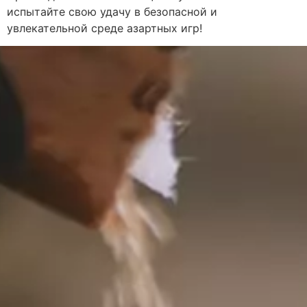
испытайте свою удачу в безопасной и
увлекательной среде азартных игр!