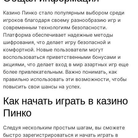
Казино Пинко стало популярным выбором среди
игроков благодаря своему разнообразию игр и
современным технологиям безопасности.
Платформа обеспечивает надежные методы
шифрования, что делает игру безопасной и
комфортной. Новые пользователи могут
воспользоваться приветственными бонусами и
акциями, что делает вход в мир азартных игр еще
более привлекательным. Важно понимать, как
правильно использовать эти возможности, чтобы
повысить свои шансы на успех.
Как начать играть в казино
Пинко
Следуя нескольким простым шагам, вы сможете
быстро зарегистрироваться и начать играть в