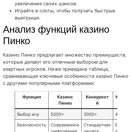
увеличения своих шансов.
Играйте в слоты, чтобы получать быстрые
выигрыши.
Анализ функций казино
Пинко
Казино Пинко предлагает множество преимуществ,
которые делают его отличным выбором для
азартных игроков. Ниже приведена таблица,
сравнивающая ключевые особенности казино Пинко
с другими популярными платформами:
Функция
Казино
Конкурент
Конкур
Пинко
A
B
Выбор игр
5000+
3000+
4000+
Безопасность
Современное
Стандартная
Базова
шифрование
защита
защита