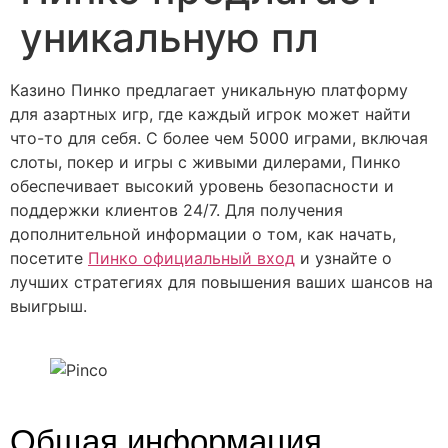
уникальную пл
Казино Пинко предлагает уникальную платформу
для азартных игр, где каждый игрок может найти
что-то для себя. С более чем 5000 играми, включая
слоты, покер и игры с живыми дилерами, Пинко
обеспечивает высокий уровень безопасности и
поддержки клиентов 24/7. Для получения
дополнительной информации о том, как начать,
посетите
Пинко официальный вход
и узнайте о
лучших стратегиях для повышения ваших шансов на
выигрыш.
Общая информация