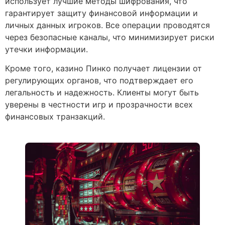
использует лучшие методы шифрования, что
гарантирует защиту финансовой информации и
личных данных игроков. Все операции проводятся
через безопасные каналы, что минимизирует риски
утечки информации.
Кроме того, казино Пинко получает лицензии от
регулирующих органов, что подтверждает его
легальность и надежность. Клиенты могут быть
уверены в честности игр и прозрачности всех
финансовых транзакций.