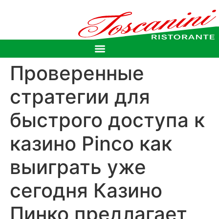
Проверенные
стратегии для
быстрого доступа к
казино Pinco как
выиграть уже
сегодня Казино
Пинко предлагает