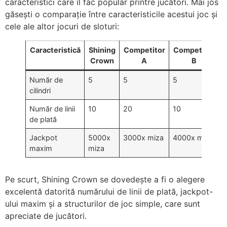
caracteristici care îl fac popular printre jucători. Mai jos
găsești o comparație între caracteristicile acestui joc și
cele ale altor jocuri de sloturi:
Caracteristică
Shining
Competitor
Competitor
Crown
A
B
Număr de
5
5
5
cilindri
Număr de linii
10
20
10
de plată
Jackpot
5000x
3000x miza
4000x miza
maxim
miza
Pe scurt, Shining Crown se dovedește a fi o alegere
excelentă datorită numărului de linii de plată, jackpot-
ului maxim și a structurilor de joc simple, care sunt
apreciate de jucători.