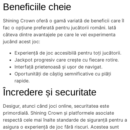
Beneficiile cheie
Shining Crown oferă o gamă variată de beneficii care îl
fac o opțiune preferată pentru jucătorii români. Iată
câteva dintre avantajele pe care le vei experimenta
jucând acest joc:
Experiență de joc accesibilă pentru toți jucătorii.
Jackpot progresiv care crește cu fiecare rotire.
Interfață prietenoasă și ușor de navigat.
Oportunități de câștig semnificative cu plăți
rapide.
Încredere și securitate
Desigur, atunci când joci online, securitatea este
primordială. Shining Crown și platformele asociate
respectă cele mai înalte standarde de siguranță pentru a
asigura o experiență de joc fără riscuri. Acestea sunt