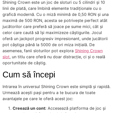
Shining Crown este un joc de sloturi cu 5 cilindri și 10
linii de plată, care îmbină elemente tradiționale cu o
grafică modernă. Cu o miză minimă de 0,50 RON și una
maximă de 500 RON, acesta se potrivește perfect atât
jucătorilor care preferă să joace pe sume mici, cât și
celor care caută să își maximizeze câștigurile. Jocul
oferă un jackpot progresiv impresionant, unde jucătorii
pot câștiga până la 5000 de ori miza inițială. De
asemenea, fanii sloturilor pot explora
Shining Crown
slot
, un titlu care oferă nu doar distracție, ci și o reală
oportunitate de câștig.
Cum să începi
Intrarea în universul Shining Crown este simplă și rapidă.
Urmează acești pași pentru a te bucura de toate
avantajele pe care le oferă acest joc:
Creează un cont:
Accesează platforma de joc și