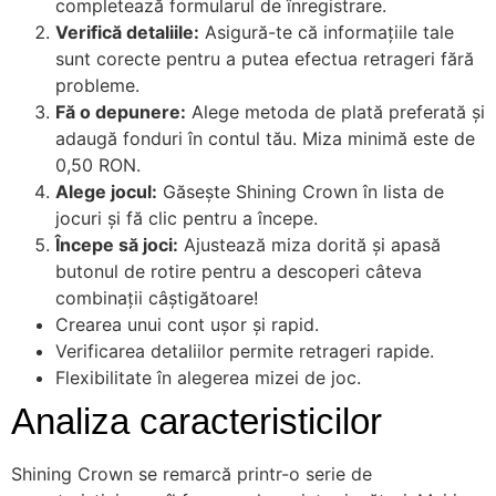
completează formularul de înregistrare.
Verifică detaliile:
Asigură-te că informațiile tale
sunt corecte pentru a putea efectua retrageri fără
probleme.
Fă o depunere:
Alege metoda de plată preferată și
adaugă fonduri în contul tău. Miza minimă este de
0,50 RON.
Alege jocul:
Găsește Shining Crown în lista de
jocuri și fă clic pentru a începe.
Începe să joci:
Ajustează miza dorită și apasă
butonul de rotire pentru a descoperi câteva
combinații câștigătoare!
Crearea unui cont ușor și rapid.
Verificarea detaliilor permite retrageri rapide.
Flexibilitate în alegerea mizei de joc.
Analiza caracteristicilor
Shining Crown se remarcă printr-o serie de