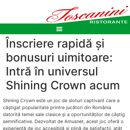
Înscriere rapidă și
bonusuri uimitoare:
Intră în universul
Shining Crown acum
Shining Crown este un joc de sloturi captivant care a
câștigat popularitate printre jucători din România
datorită temei sale clasice și a oportunităților de câștig
semnificative. Dezvoltat de Amusnet, acest joc oferă o
experiență de joc accesibilă și plină de satisfacții, atât