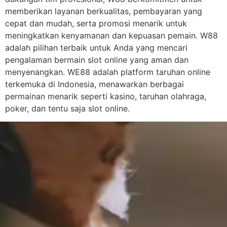
memberikan layanan berkualitas, pembayaran yang
cepat dan mudah, serta promosi menarik untuk
meningkatkan kenyamanan dan kepuasan pemain. W88
adalah pilihan terbaik untuk Anda yang mencari
pengalaman bermain slot online yang aman dan
menyenangkan. WE88 adalah platform taruhan online
terkemuka di Indonesia, menawarkan berbagai
permainan menarik seperti kasino, taruhan olahraga,
poker, dan tentu saja slot online.