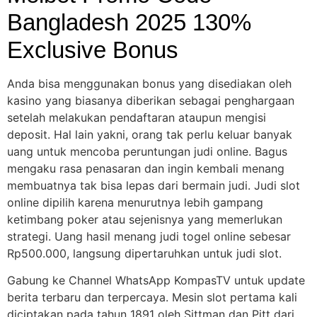
Bangladesh 2025 130%
Exclusive Bonus
Anda bisa menggunakan bonus yang disediakan oleh
kasino yang biasanya diberikan sebagai penghargaan
setelah melakukan pendaftaran ataupun mengisi
deposit. Hal lain yakni, orang tak perlu keluar banyak
uang untuk mencoba peruntungan judi online. Bagus
mengaku rasa penasaran dan ingin kembali menang
membuatnya tak bisa lepas dari bermain judi. Judi slot
online dipilih karena menurutnya lebih gampang
ketimbang poker atau sejenisnya yang memerlukan
strategi. Uang hasil menang judi togel online sebesar
Rp500.000, langsung dipertaruhkan untuk judi slot.
Gabung ke Channel WhatsApp KompasTV untuk update
berita terbaru dan terpercaya. Mesin slot pertama kali
diciptakan pada tahun 1891 oleh Sittman dan Pitt dari