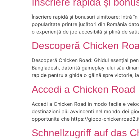
Înscriere rapidă și bonu
Înscriere rapidă și bonusuri uimitoare: Intră 
popularitate printre jucători din România dato
o experiență de joc accesibilă și plină de satis
Descoperă Chicken Road:
Descoperă Chicken Road: Ghidul esențial pentr
Bangladesh, datorită gameplay-ului său dinamic
rapide pentru a ghida o găină spre victorie, i
Accedi a Chicken Road in
Accedi a Chicken Road in modo facile e veloc
destinazioni più avvincenti nel mondo dei gioch
opportunità che https://gioco-chickenroad2.it
Schnellzugriff auf das 