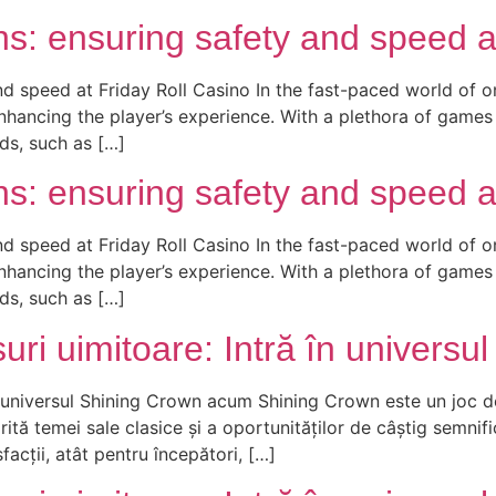
s: ensuring safety and speed a
 speed at Friday Roll Casino In the fast-paced world of onl
nhancing the player’s experience. With a plethora of games av
ds, such as […]
s: ensuring safety and speed a
 speed at Friday Roll Casino In the fast-paced world of onl
nhancing the player’s experience. With a plethora of games av
ds, such as […]
suri uimitoare: Intră în univer
în universul Shining Crown acum Shining Crown este un joc de
rită temei sale clasice și a oportunităților de câștig semni
facții, atât pentru începători, […]