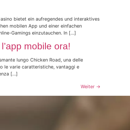
sino bietet ein aufregendes und interaktives
lichen mobilen App und einer einfachen
Online-Gamings einzutauchen. In […]
l’app mobile ora!
iasmante lungo Chicken Road, una delle
o le varie caratteristiche, vantaggi e
enza […]
Weiter
→