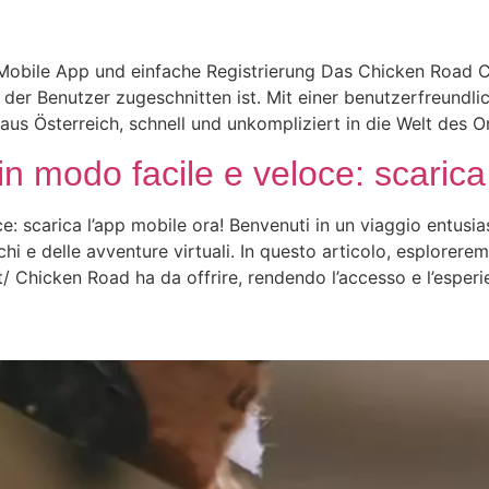
Mobile App und einfache Registrierung Das Chicken Road Ca
se der Benutzer zugeschnitten ist. Mit einer benutzerfreund
aus Österreich, schnell und unkompliziert in die Welt des 
 modo facile e veloce: scarica 
e: scarica l’app mobile ora! Benvenuti in un viaggio entus
i e delle avventure virtuali. In questo articolo, esplorerem
/ Chicken Road ha da offrire, rendendo l’accesso e l’esperi