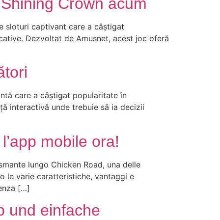
sul Shining Crown acum
 sloturi captivant care a câștigat
ficative. Dezvoltat de Amusnet, acest joc oferă
tori
tă care a câștigat popularitate în
ă interactivă unde trebuie să ia decizii
l’app mobile ora!
iasmante lungo Chicken Road, una delle
o le varie caratteristiche, vantaggi e
enza […]
p und einfache